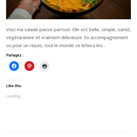
Voici ma salade passe-partout. Elle est belle, simple, santé,
végétarienne et vraiment délicieuse. En accompagnement
ou pour un repas, tout le monde se lichera les…
Partagez :
Click
Click
Click
to
to
to
share
share
print
on
on
(Opens
Facebook
Pinterest
in
(Opens
(Opens
new
Like this:
in
in
window)
new
new
Loading...
window)
window)