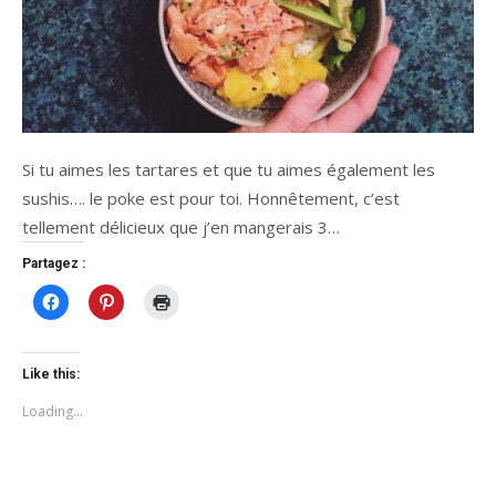
Si tu aimes les tartares et que tu aimes également les
sushis…. le poke est pour toi. Honnêtement, c’est
tellement délicieux que j’en mangerais 3…
Partagez :
Click
Click
Click
to
to
to
share
share
print
on
on
(Opens
Facebook
Pinterest
in
(Opens
(Opens
new
Like this:
in
in
window)
new
new
Loading...
window)
window)