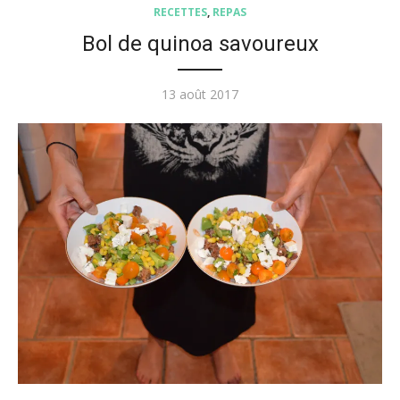
RECETTES
,
REPAS
Bol de quinoa savoureux
Posted
13 août 2017
on