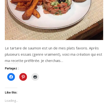
Le tartare de saumon est un de mes plats favoris. Après
plusieurs essais (genre vraiment), voici ma création qui est
ma recette préférée. Je cherchais…
Partagez :
Click
Click
Click
to
to
to
share
share
print
on
on
(Opens
Facebook
Pinterest
in
(Opens
(Opens
new
Like this:
in
in
window)
new
new
Loading...
window)
window)