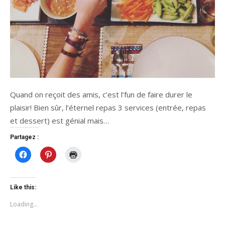
Quand on reçoit des amis, c’est l’fun de faire durer le
plaisir! Bien sûr, l’éternel repas 3 services (entrée, repas
et dessert) est génial mais…
Partagez :
Click
Click
Click
to
to
to
share
share
print
on
on
(Opens
Facebook
Pinterest
in
(Opens
(Opens
new
Like this:
in
in
window)
new
new
Loading...
window)
window)