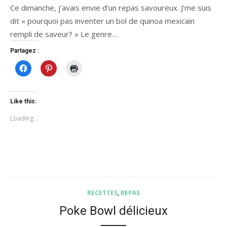
Ce dimanche, j’avais envie d’un repas savoureux. J’me suis
dit « pourquoi pas inventer un bol de quinoa mexicain
rempli de saveur? » Le genre…
Partagez :
Click
Click
Click
to
to
to
share
share
print
on
on
(Opens
Facebook
Pinterest
in
(Opens
(Opens
new
Like this:
in
in
window)
new
new
Loading...
window)
window)
RECETTES
,
REPAS
Poke Bowl délicieux