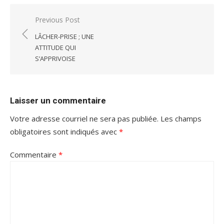
Navigation
Previous Post
de
LÂCHER-PRISE ; UNE
l'article
ATTITUDE QUI
S’APPRIVOISE
Laisser un commentaire
Votre adresse courriel ne sera pas publiée.
Les champs
obligatoires sont indiqués avec
*
Commentaire
*