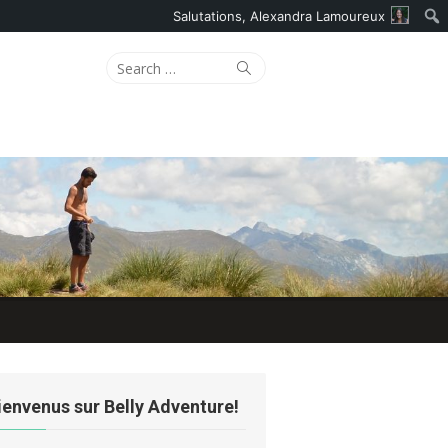
Salutations,
Alexandra Lamoureux
Search
Search
for:
ienvenus sur Belly Adventure!