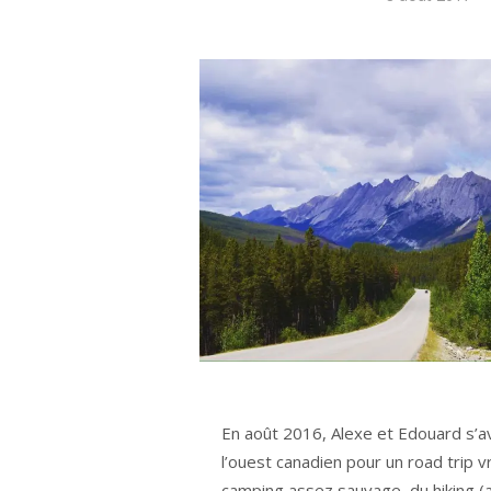
En août 2016, Alexe et Edouard s’a
l’ouest canadien pour un road trip v
camping assez sauvage, du hiking (a