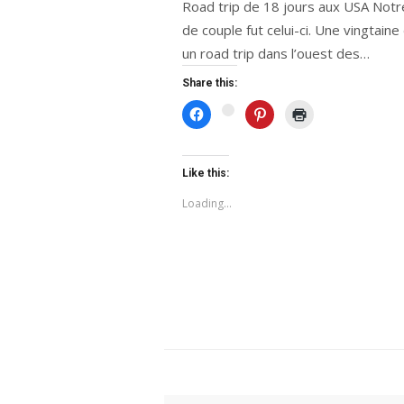
Road trip de 18 jours aux USA Not
de couple fut celui-ci. Une vingtaine
un road trip dans l’ouest des…
Share this:
Click
Click
Click
Click
to
to
to
to
share
share
print
share
on
on
(Opens
on
Facebook
Pinterest
in
Google+
(Opens
(Opens
new
(Opens
Like this:
in
in
window)
in
new
new
new
Loading...
window)
window)
window)