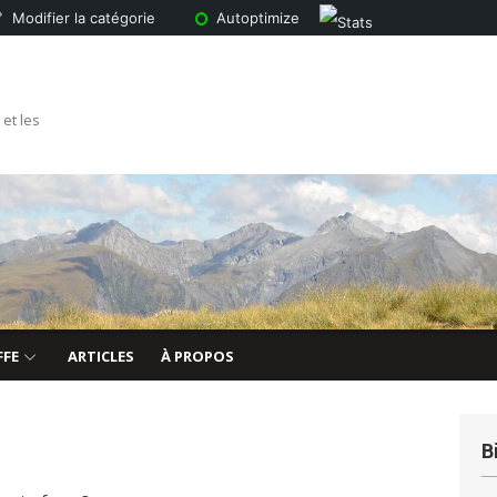
SEO
Modifier la catégorie
Autoptimize
 et les
FE
ARTICLES
À PROPOS
B