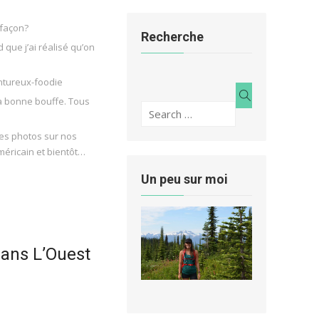
 façon?
Recherche
que j’ai réalisé qu’on
entureux-foodie
Search
la bonne bouffe. Tous
Search
for:
des photos sur nos
méricain et bientôt…
Un peu sur moi
dans L’Ouest