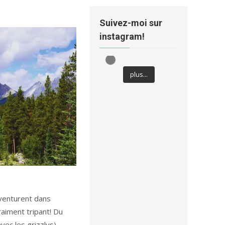
Suivez-moi sur
instagram!
plus...
venturent dans
raiment tripant! Du
vec les grizzlys)…