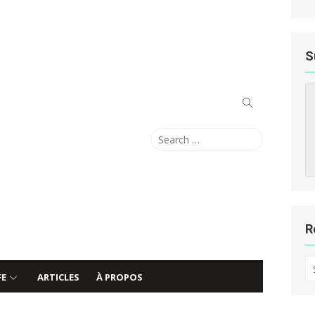
S
Search
Search
for:
R
S
FE
ARTICLES
À PROPOS
fo