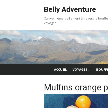
Skip
Belly Adventure
to
content
Cultiver l'émerveillement à travers la bouffe
voyages
ACCUEIL
VOYAGES
BOUFF
Muffins orange 