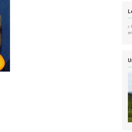
L
e
U