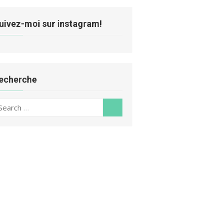
uivez-moi sur instagram!
echerche
earch
Search
r: