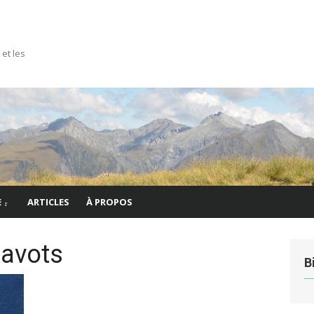
 et les
E
ARTICLES
À PROPOS
pavots
B