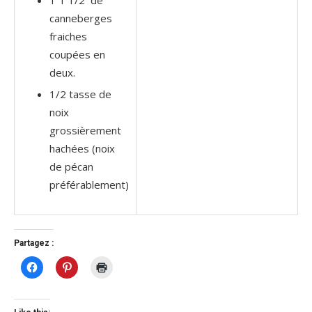
canneberges
fraiches
coupées en
deux.
1/2 tasse de
noix
grossièrement
hachées (noix
de pécan
préférablement)
Partagez :
Click
Click
Click
to
to
to
share
share
print
on
on
(Opens
Facebook
Pinterest
in
(Opens
(Opens
new