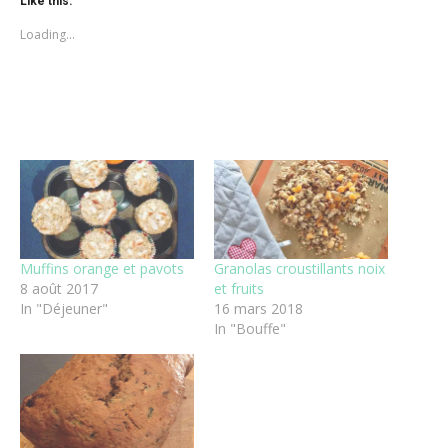
Like this:
in
in
window)
new
new
Loading...
window)
window)
Muffins orange et pavots
Granolas croustillants noix
8 août 2017
et fruits
In "Déjeuner"
16 mars 2018
In "Bouffe"