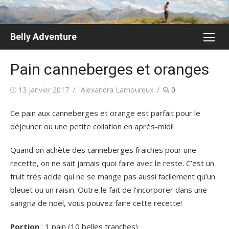
Skip
to
content
Belly Adventure
Pain canneberges et oranges
Posted
Author
13 janvier 2017
Alexandra Lamoureux
0
on
Ce pain aux canneberges et orange est parfait pour le
déjeuner ou une petite collation en après-midi!
Quand on achète des canneberges fraiches pour une
recette, on ne sait jamais quoi faire avec le reste. C’est un
fruit très acide qui ne se mange pas aussi facilement qu’un
bleuet ou un raisin. Outre le fait de l’incorporer dans une
sangria de noël, vous pouvez faire cette recette!
Portion
: 1 pain (10 belles tranches)