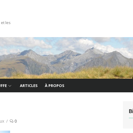
 et les
FFE
ARTICLES
À PROPOS
B
ux
0