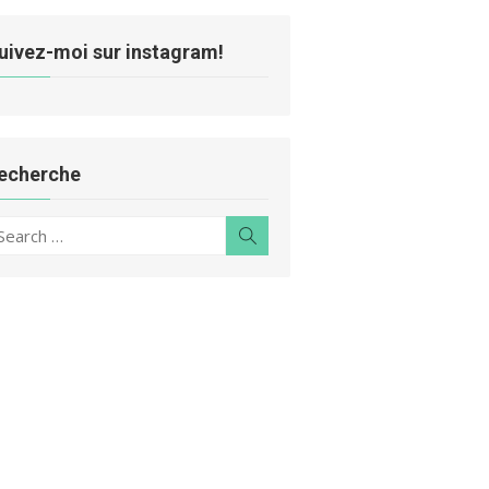
uivez-moi sur instagram!
echerche
earch
Search
r: