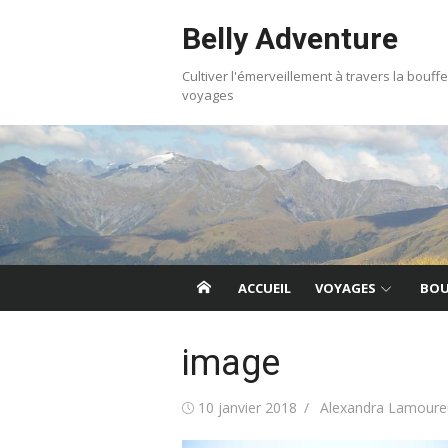
Skip
Belly Adventure
to
content
Cultiver l'émerveillement à travers la bouffe
voyages
ACCUEIL
VOYAGES
BOU
image
Posted
Author
10 janvier 2018
Alexandra Lamoure
on