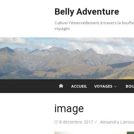
Skip
Belly Adventure
to
content
Cultiver l'émerveillement à travers la bouffe
voyages
ACCUEIL
VOYAGES
BOU
image
Posted
Author
8 décembre 2017
Alexandra Lamou
on