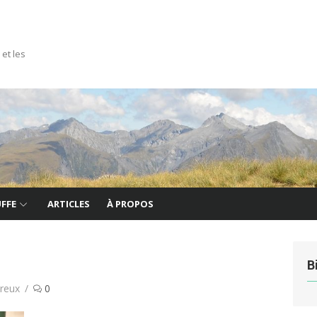
 et les
FFE
ARTICLES
À PROPOS
B
reux
0