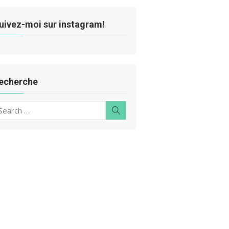
uivez-moi sur instagram!
echerche
earch
Search
r: