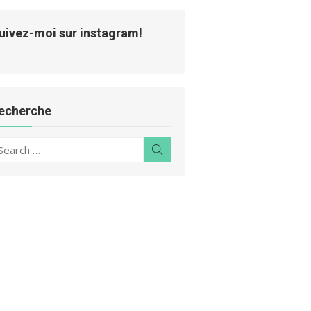
uivez-moi sur instagram!
echerche
earch
Search
r: