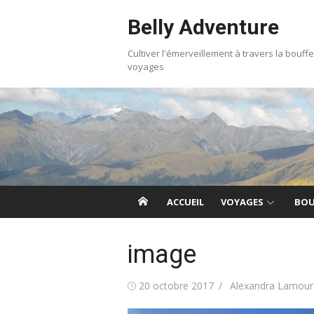
Skip
Belly Adventure
to
content
Cultiver l'émerveillement à travers la bouffe
voyages
ACCUEIL
VOYAGES
BOU
image
Posted
Author
20 octobre 2017
Alexandra Lamour
on