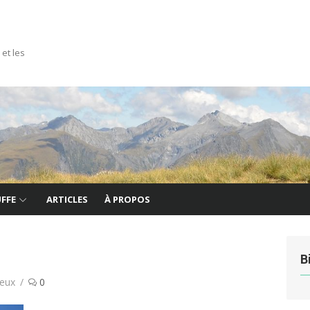
 et les
FFE
ARTICLES
À PROPOS
B
eux
0